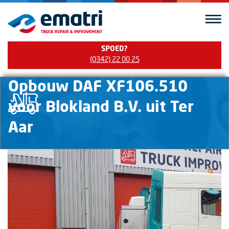
SPOED?
(0342) 22 00 25
Opbouw DAF XF106.510
voor Blokland B.V. uit Ter
Aar
Home
/
Projecten
/
Opbouw
DAF