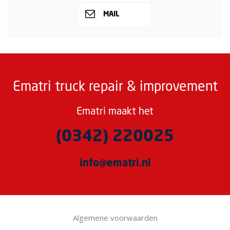
MAIL
Ematri truck repair & improvement
Ematri maakt het
(0342) 220025
info@ematri.nl
Algemene voorwaarden