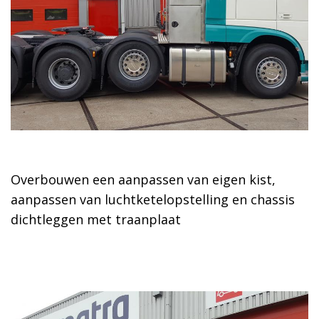
XF106.510
voor
Blokland
B.V.
uit
Ter
Aar
Overbouwen een aanpassen van eigen kist,
aanpassen van luchtketelopstelling en chassis
dichtleggen met traanplaat